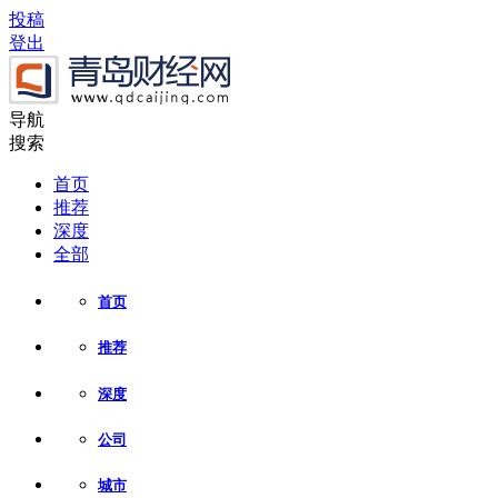
投稿
登出
导航
搜索
首页
推荐
深度
全部
首页
推荐
深度
公司
城市