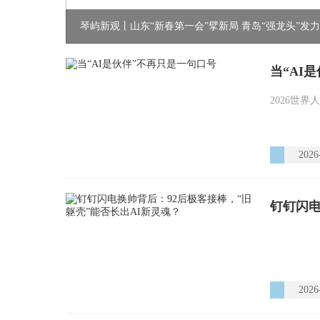
琴屿新观丨山东“新春第一会”擘新局 青岛“强龙头”发
当“AI
2026世界
2026
钉钉闪电
2026