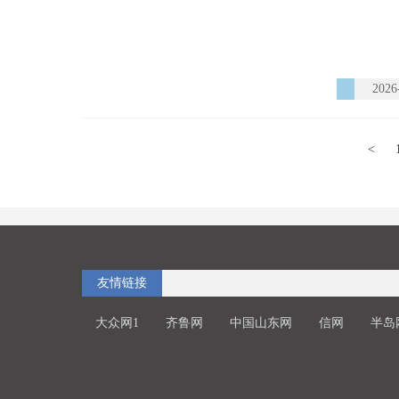
2026
<
友情链接
大众网1
齐鲁网
中国山东网
信网
半岛