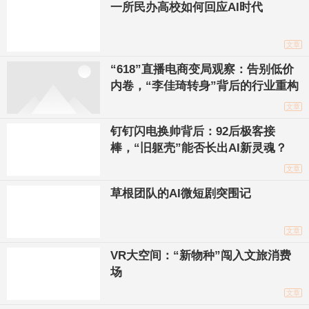
一所民办高校如何回应AI时代
文章
“618”直播电商变局观察：告别低价
内卷，“李佳琦转身”背后的行业重构
文章
钉钉闪电换帅背后：92后极客接
棒，“旧躯壳”能否长出AI新灵魂？
文章
草根团队的AI微短剧突围记
文章
VR大空间：“新物种”闯入文旅消费
场
文章