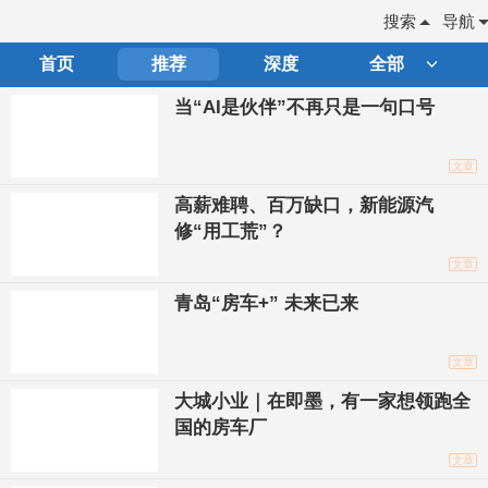
搜索
导航
首页
推荐
深度
全部
当“AI是伙伴”不再只是一句口号
文章
高薪难聘、百万缺口，新能源汽
修“用工荒”？
文章
青岛“房车+” 未来已来
文章
大城小业｜在即墨，有一家想领跑全
国的房车厂
文章