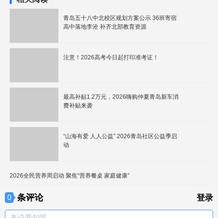
​青岛五十八中北校区规划方案公示 36班寄宿
高中落地李沧 补齐北部教育资源
注意！2026高考今日起打印准考证！
最高补贴1.2万元，2026嗨购仲夏青岛新车消
费补贴来袭
“山海有爱 人人公益” 2026青岛社区公益季启
动
2026全民营养周启动 聚焦“营养餐桌 家庭健康”
条评论
0
登录
来说两句吧。。。