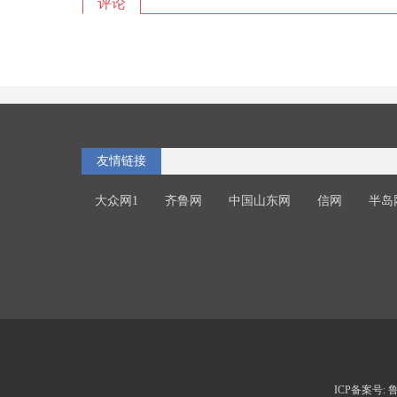
评论
友情链接
大众网1
齐鲁网
中国山东网
信网
半岛
ICP备案号: 鲁I