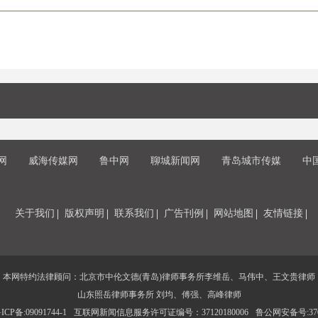
网
威海传媒网
鲁中网
聊城新闻网
青岛城市传媒
中
关于我们
版权声明
联系我们
广告刊例
网站地图
友情链接
本网特约法律顾问：北京市中伦文德(青岛)律师事务所李维岳、马伟中、王文贵律师
山东照岳律师事务所 刘均、傅强、高峰律师
CP备:09091744-1
互联网新闻信息服务许可证编号：37120180006
鲁公网安备号:3702