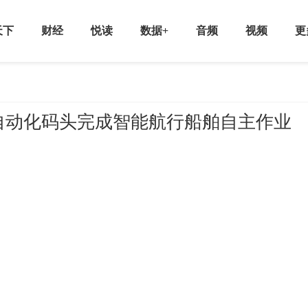
天下
财经
悦读
数据+
音频
视频
更
自动化码头完成智能航行船舶自主作业