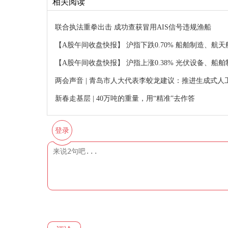
相关阅读
联合执法重拳出击 成功查获冒用AIS信号违规渔船
【A股午间收盘快报】 沪指下跌0.70% 船舶制造、航天
【A股午间收盘快报】 沪指上涨0.38% 光伏设备、船
两会声音 | 青岛市人大代表李蛟龙建议：推进生成式
新春走基层 | 40万吨的重量，用“精准”去作答
登录