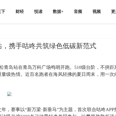
天下
财经
悦读
数据+
音频
视频
更
岛站，携手咕咚共筑绿色低碳新范式
拉松青岛站在青岛万科广场鸣哨开跑。510级台阶，不拼距
重量级热情。近百名跑者在海风轻拂的夏日周末，用一次
之年，赛事以“新万梁·新垂马”为主题，首次联合咕咚APP