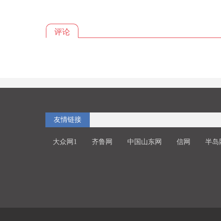
评论
友情链接
大众网1
齐鲁网
中国山东网
信网
半岛