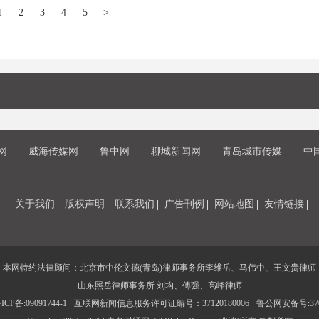
1
2
3
4
5
>
网
威海传媒网
鲁中网
聊城新闻网
青岛城市传媒
中
关于我们
版权声明
联系我们
广告刊例
网站地图
友情链接
本网特约法律顾问：北京市中伦文德(青岛)律师事务所李维岳、马伟中、王文贵律师
山东照岳律师事务所 刘均、傅强、高峰律师
CP备:09091744-1
互联网新闻信息服务许可证编号：37120180006
鲁公网安备号:3702