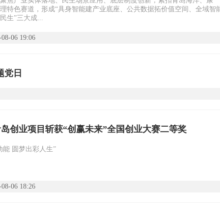
聚焦产业实体落地、民生场景应用、底层制度创新，紧扣青岛海洋、康
理特色赛道，形成“具身智能建产业底座、公共数据拓价值空间、全域智
生”三大成...
-08-06 19:06
题党日
岛创业项目斩获“创赢未来”全国创业大赛二等奖
动能 圆梦出彩人生”
-08-06 18:26