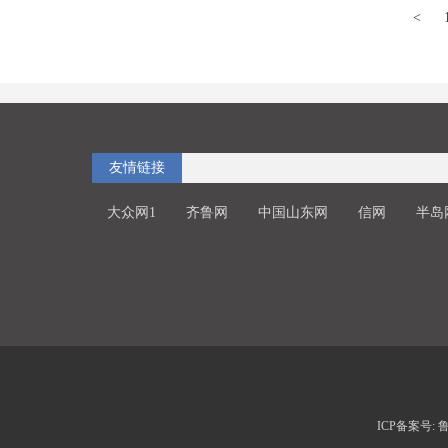
<
友情链接
大众网1
齐鲁网
中国山东网
信网
半岛
ICP备案号: 鲁I