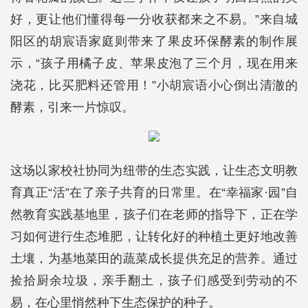
好，更让他们懂得每一分收获都来之不易。”来自城
阳区的胡宸语家庭则带来了果皮环保酵素的制作展
示，“孩子用橘子皮、苹果皮泡了三个月，现在用来
浇花，比买肥料还管用！”小胡宸语小心倒出清澈的
酵素，引来一片惊叹。
这场以家校社协同为纽带的生态实践，让生态文明教
育真正“活”在了亲子共育的日常里。在“幸福家·园”自
然教育实践基地里，孩子们在老师的指导下，正在学
习如何进行生态堆肥，让转化好的种植土更好地改善
土壤，为基地菜田的蔬菜成长提供充足的营养。通过
捡拾厨余垃圾，亲手翻土，孩子们感受到劳动的不
易，在心里悄然种下生态保护的种子。