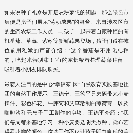
如果说种子礼盒是开启农耕梦想的钥匙，那么绿色市
集便是孩子们展示“劳动成果”的舞台。来自涉农区市
的生态农场工作人员，与孩子一起带着自家种植的有
机番茄、草莓、紫苏等新鲜蔬果登场，孩子们蹲在摊
位前用稚嫩的声音介绍：“这个番茄是不用化肥种
的，吃起来特别甜！”有的家长帮着整理蔬菜种苗，
吸引着小朋友排队购买。
最惹人注目的是中心“幸福家·园”自然教育实践基地社
团的自然手作展示。王德宁、王德平兄弟俩带来小麦
摆件、彩色棉花、牛膝菊和艾草熬制的薄荷膏，以及
咖啡渣和无患子手工制作的皂块。王德平介绍：“我
们每周都来基地学习，种小麦要选阴天撒种，染布艺
得看花瓣的颜色。这些手作不仅让孩子明白自然的美