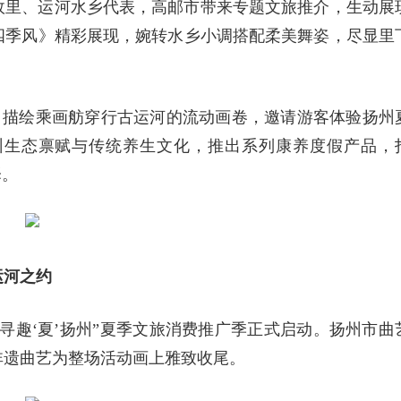
故里、运河水乡代表，高邮市带来专题文旅推介，生动展
四季风》精彩展现，婉转水乡小调搭配柔美舞姿，尽显里
，描绘乘画舫穿行古运河的流动画卷，邀请游客体验扬州
州生态禀赋与传统养生文化，推出系列康养度假产品，
择。
运河之约
寻趣‘夏’扬州”夏季文旅消费推广季正式启动。扬州市曲
非遗曲艺为整场活动画上雅致收尾。