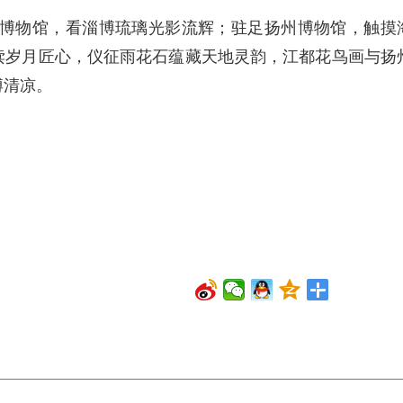
河博物馆，看淄博琉璃光影流辉；驻足扬州博物馆，触摸
读岁月匠心，仪征雨花石蕴藏天地灵韵，江都花鸟画与扬
博清凉。