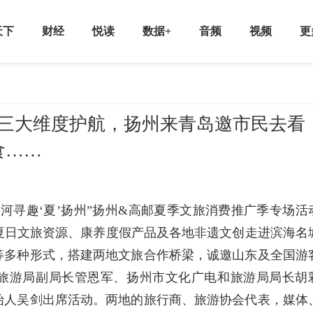
天下
财经
悦读
数据+
音频
视频
更
、三大维度护航，扬州来青岛邀市民去看
食……
河寻趣‘夏’扬州”扬州&高邮夏季文旅消费推广季专场活
夏日文旅资源、康养度假产品及各地非遗文创走进滨海名
等多种形式，搭建两地文旅合作桥梁，诚邀山东及全国游
和旅游局副局长管恩军、扬州市文化广电和旅游局局长胡
始人吴剑出席活动。两地的旅行商、旅游协会代表，媒体