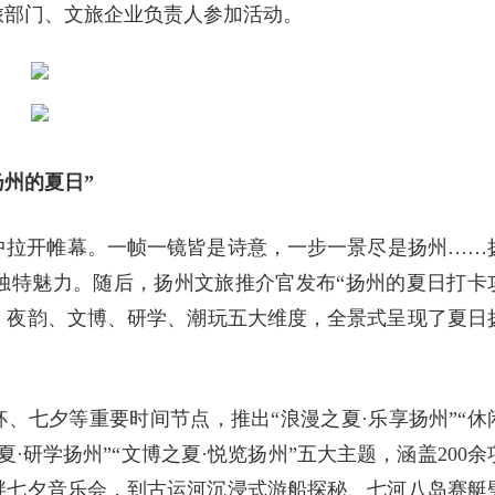
旅部门、文旅企业负责人参加活动。
扬州的夏日”
中拉开帷幕。一帧一镜皆是诗意，一步一景尽是扬州……
独特魅力。随后，扬州文旅推介官发布“扬州的夏日打卡
水韵、夜韵、文博、研学、潮玩五大维度，全景式呈现了夏日
杯、七夕等重要时间节点，推出“浪漫之夏·乐享扬州”“休
夏·研学扬州”“文博之夏·悦览扬州”五大主题，涵盖200余
畔七夕音乐会，到古运河沉浸式游船探秘、七河八岛赛艇