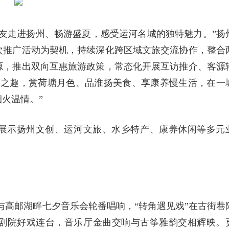
友走进扬州、畅游盛夏，感受运河名城的独特魅力。”扬
次推广活动为契机，持续深化跨区域文旅交流协作，整合
源，推出双向互惠旅游政策，常态化开展互访推介、客源
日之趣，赏荷塘月色、品淮扬美食、享康养慢生活，在一
烟火温情。”
展示扬州文创、运河文旅、水乡特产、康养休闲等多元
。
与高邮湖畔七夕音乐会轮番唱响，“转角遇见戏”在古街巷
剧院好戏连台，音乐厅金曲交响与古筝雅韵交相辉映。