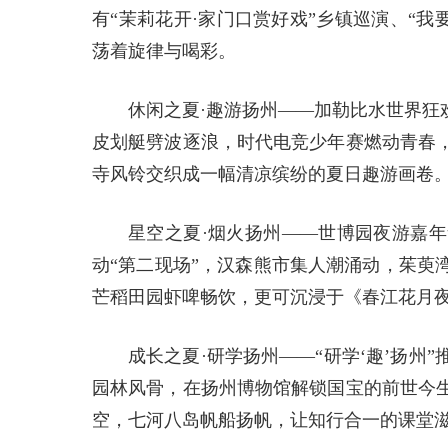
有“茉莉花开·家门口赏好戏”乡镇巡演、“我
荡着旋律与喝彩。
休闲之夏·趣游扬州——加勒比水世界狂
皮划艇劈波逐浪，时代电竞少年赛燃动青春
寺风铃交织成一幅清凉缤纷的夏日趣游画卷
星空之夏·烟火扬州——世博园夜游嘉
动“第二现场”，汉森熊市集人潮涌动，茱萸
芒稻田园虾啤畅饮，更可沉浸于《春江花月
成长之夏·研学扬州——“研学‘趣’扬
园林风骨，在扬州博物馆解锁国宝的前世今
空，七河八岛帆船扬帆，让知行合一的课堂