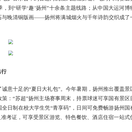
，到“研学‘趣’扬州”十余条主题线路；从中国大运河博
石与晚清铜版画——扬州将满城烟火与千年诗韵交织成了
出行
诚意十足的“夏日大礼包”。今年暑期，扬州推出覆盖景
策：“苏超”扬州主场赛事周末，持票球迷可享国有景区
国全日制在校大学生凭“青享码”，日间可免费畅游扬州国
人准考证，可享受景区游览、特色餐饮、酒店住宿一站式