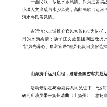
一曲民歌，尽显水乡风情。作为汪曾祺
小城人文底蕴与水乡风光，高邮民歌《运河
河水乡民俗风情。
古运河水上游推介官以实景PPT为依托
日的水韵柔情；扬子江文旅集团则围绕扬
造“风光养心、康养宜居”差异化夏日度假选
山海携手运河启程，邀请全国游客共赴
活动最后在与会嘉宾共同见证下，“运河
研究所演员带来扬州清曲《上扬州》，悠扬