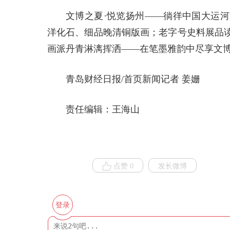
文博之夏·悦览扬州——徜徉中国大运
洋化石、细品晚清铜版画；老字号史料展品
画派丹青淋漓挥洒——在笔墨雅韵中尽享文
青岛财经日报/首页新闻记者 姜姗
责任编辑：王海山
点赞 0
发长微博
登录