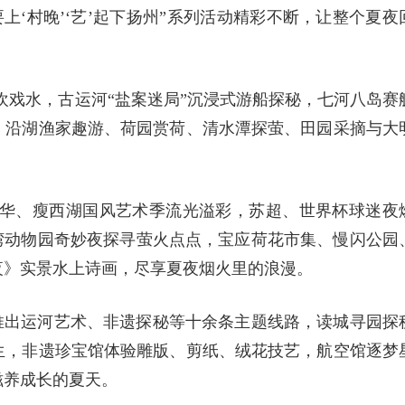
要上‘村晚’‘艺’起下扬州”系列活动精彩不断，让整个夏夜
欢戏水，古运河“盐案迷局”沉浸式游船探秘，七河八岛赛
，沿湖渔家趣游、荷园赏荷、清水潭探萤、田园采摘与大
。
年华、瘦西湖国风艺术季流光溢彩，苏超、世界杯球迷夜
湾动物园奇妙夜探寻萤火点点，宝应荷花市集、慢闪公园
夜》实景水上诗画，尽享夏夜烟火里的浪漫。
州”推出运河艺术、非遗探秘等十余条主题线路，读城寻园探
生，非遗珍宝馆体验雕版、剪纸、绒花技艺，航空馆逐梦
滋养成长的夏天。