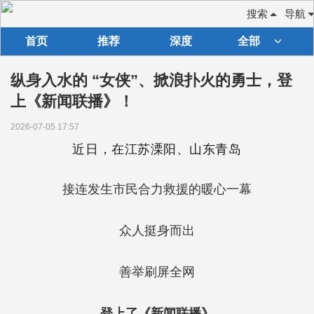
搜索
导航
首页
推荐
深度
全部
纵身入水的 “女侠”、掀浪扑火的勇士，登
上《新闻联播》！
2026-07-05 17:57
近日，在江苏溧阳、山东青岛
接连发生市民合力救援的暖心一幕
众人挺身而出
善举刷屏全网
登上了《新闻联播》