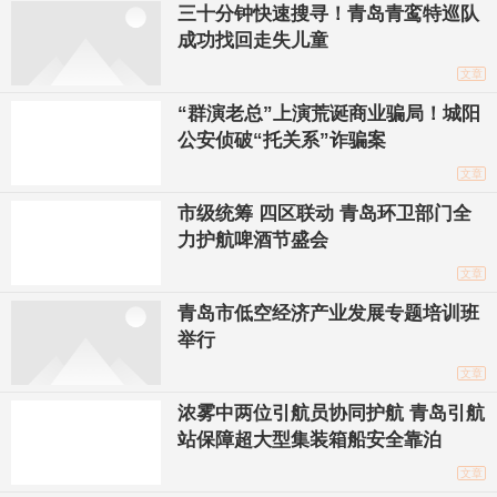
三十分钟快速搜寻！青岛青鸾特巡队
成功找回走失儿童
文章
“群演老总”上演荒诞商业骗局！城阳
公安侦破“托关系”诈骗案
文章
市级统筹 四区联动 青岛环卫部门全
力护航啤酒节盛会
文章
青岛市低空经济产业发展专题培训班
举行
文章
浓雾中两位引航员协同护航 青岛引航
站保障超大型集装箱船安全靠泊
文章