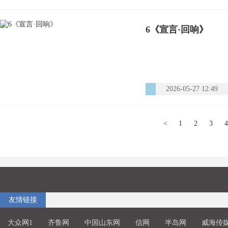
6《宣言·回响》
2026-05-27 12:49
<
1
2
3
友情链接
大众网1
齐鲁网
中国山东网
信网
半岛网
威海传