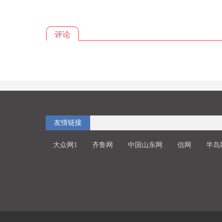
评论
友情链接
大众网1
齐鲁网
中国山东网
信网
半岛