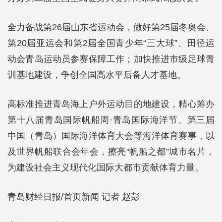
全力备战第26届山东省运动会，做好第25届冬奥会、
第20届亚运会和第2届全国青少年“三大球”、田径运
动会青岛运动员参赛保障工作；加快推进市级足球青
训基地建设，争创全国高水平后备人才基地。
高标准推进青岛海上户外运动目的地建设，精心筹办
第十八届青岛国际帆船周·青岛国际海洋节、第三届
中国（青岛）国际海洋体育大会等海洋体育赛事，以
及世界帆船联合会年会，擦亮“帆船之都”城市名片，
为建设社会主义现代化国际大都市贡献体育力量。
青岛财经日报/首页新闻 记者 赵彭