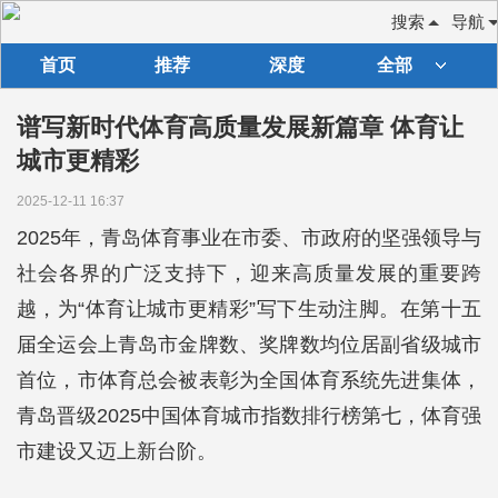
搜索
导航
首页
推荐
深度
全部
谱写新时代体育高质量发展新篇章 体育让
城市更精彩
2025-12-11 16:37
2025年，青岛体育事业在市委、市政府的坚强领导与
社会各界的广泛支持下，迎来高质量发展的重要跨
越，为“体育让城市更精彩”写下生动注脚。在第十五
届全运会上青岛市金牌数、奖牌数均位居副省级城市
首位，市体育总会被表彰为全国体育系统先进集体，
青岛晋级2025中国体育城市指数排行榜第七，体育强
市建设又迈上新台阶。