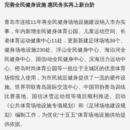
完善全民健身设施 惠民务实再上新台阶
青岛市连续11年将全民健身场地设施建设纳入市办实
事，年内新增全民健身体育公园、儿童运动空间、长
者体育运动健康中心11处，更新新建足球场地38个、
健身场地设施230处。浮山全民健身中心、海泊河全
民健身中心、国信i动全民健身中心、滨海活力运动中
心、橙岛时尚体育公园等一批位于主城区的优质体育
场馆投入使用，为市民就近健身提供了一流的硬件设
施。世界羽联青岛国际交流中心、中国羽协青岛训练
比赛基地、国信冰雪运动馆等项目顺利推进。启动
《公共体育场地设施专项规划》和《足球场地建设规
划》编制工作，为优化“十五五”体育场地设施供给提
供依据。