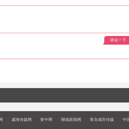
评论一下
网
威海传媒网
鲁中网
聊城新闻网
青岛城市传媒
中