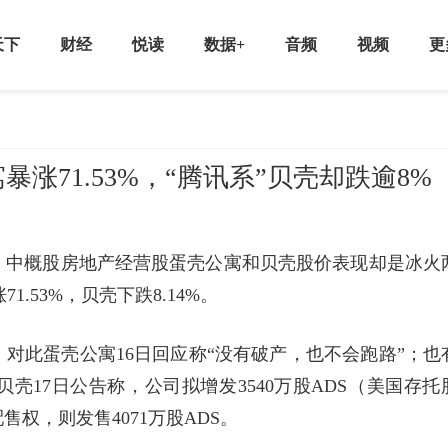
天下
财经
悦读
数据+
音频
视频
更
涨71.53%，“腾讯系”贝壳却跌逾8%
淡，中概股房地产经营股蛋壳公寓和贝壳股价表现却是冰火
.53%，贝壳下跌8.14%。
对此蛋壳公寓16日回应称“没有破产，也不会跑路”；也
壳17日公告称，公司拟增发3540万股ADS（美国存托
权，则发售4071万股ADS。