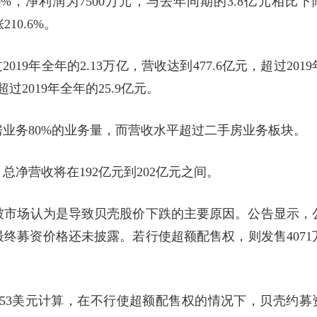
.9%，净利润为7500万元，与去年同期的3.8亿元相比下
10.6%。
2019年全年的2.13万亿，营收达到477.6亿元，超过2019
过2019年全年的25.9亿元。
业务80%的业务量，而营收水平超过二手房业务板块。
总净营收将在192亿元到202亿元之间。
被市场认为是导致贝壳股价下跌的主要原因。公告显示，
，最终募资价格还未披露。若行使超额配售权，则发售4071
2.53美元计算，在不行使超额配售权的情况下，贝壳约募