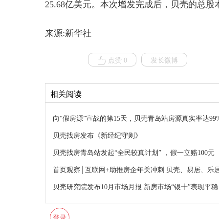
25.68亿美元。本次增发完成后，贝壳的总股本
来源:新华社
点赞 0
发长微博
相关阅读
向“假房源”宣战的第15天，贝壳青岛站房源真实率达99
贝壳找房发布《新经纪守则》
贝壳找房青岛站发起“全民较真计划” ，假一立赔100元
首页观察│互联网+助推房企年关冲刺 贝壳、易居、乐
贝壳研究院发布10月市场月报 新房市场“银十”表现平稳
登录