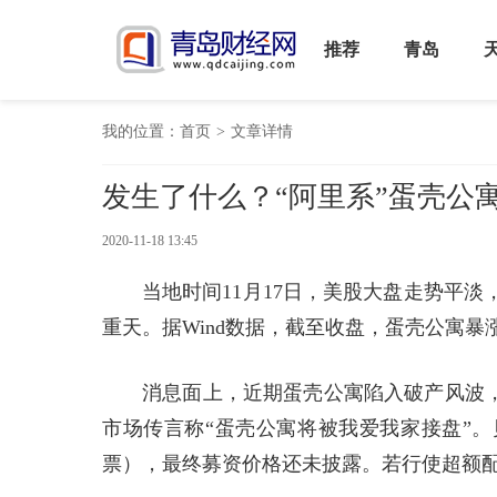
推荐
青岛
我的位置：
首页
>
文章详情
发生了什么？“阿里系”蛋壳公寓暴
2020-11-18 13:45
当地时间11月17日，美股大盘走势平
重天。据Wind数据，截至收盘，蛋壳公寓暴涨71
消息面上，近期蛋壳公寓陷入破产风波，
市场传言称“蛋壳公寓将被我爱我家接盘”。贝
票），最终募资价格还未披露。若行使超额配售