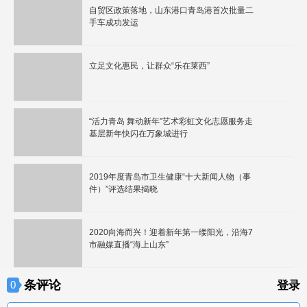
自贸区政策落地，山东港口青岛港首次批量二
手车成功发运
立足文化惠民，让群众“乐在莱西”
“活力青岛 舞动新年”艺术彩虹文化志愿服务走
基层新年快闪在万象城进行
2019年度青岛市卫生健康“十大新闻人物（事
件）”评选结果揭晓
2020向海而兴！迎着新年第一缕阳光，沿海7
市融媒直播“海上山东”
条评论
0
登录