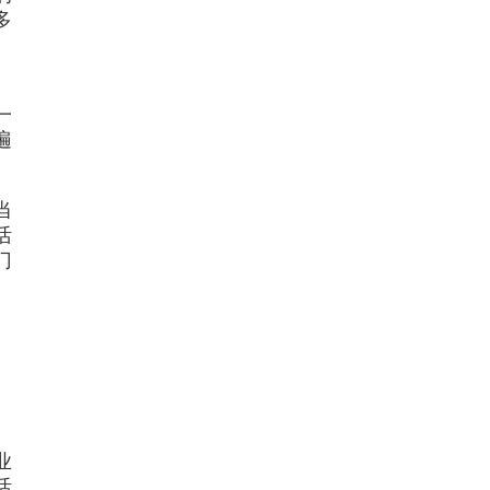
多
、
一
遍
当
活
门
业
活