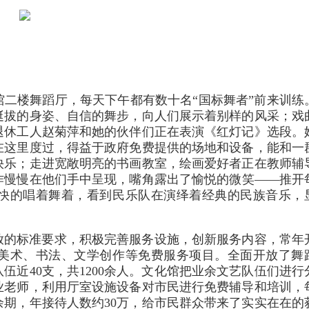
二楼舞蹈厅，每天下午都有数十名“国标舞者”前来训练
挺拔的身姿、自信的舞步，向人们展示着别样的风采；戏
退休工人赵菊萍和她的伙伴们正在表演《红灯记》选段。
在这里度过，得益于政府免费提供的场地和设备，能和一
快乐；走进宽敞明亮的书画教室，绘画爱好者正在教师辅
作慢慢在他们手中呈现，嘴角露出了愉悦的微笑——推开
快的唱着舞着，看到民乐队在演绎着经典的民族音乐，
开放的标准要求，积极完善服务设施，创新服务内容，常年
美术、书法、文学创作等免费服务项目。全面开放了舞
伍近40支，共1200余人。文化馆把业余文艺队伍们进行
业老师，利用厅室设施设备对市民进行免费辅导和培训，
0余期，年接待人数约30万，给市民群众带来了实实在在的