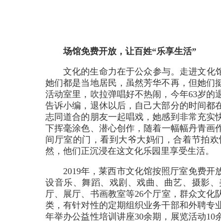
场馆免费开放，让百姓“乐享生活”
文化的生命力在于公众参与。走进文化馆
她们都是当地居民，虽然芳华不再，但她们
活动室里，吹拉弹唱好不热闹，今年63岁的
告诉小编，退休以后，自己大部分的时间都
志同道合的朋友一起唱戏，她感到非常充实
下挥毫涂色、潜心创作，随着一幅幅丹青画
间厅室的门，看到大爷大妈们，合着节拍欢
然，他们正沉浸在这文化乐园里享受生活。
2019年，莱西市文化馆按照厅室免费
设音乐、舞蹈、戏剧、戏曲、曲艺、摄影、
厅、展厅、书画教室等26个厅室，群众文化队
类，有针对性的定期组织业务干部和外聘专
年举办公益性培训讲座30余期，展览活动1