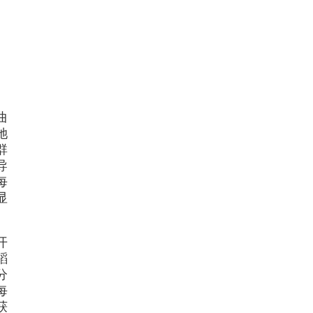
。
曲
她
群
导
每
显
开
蹈
分
每
获