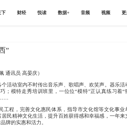
天下
财经
悦读
数据+
音频
视频
更
西”
佩 通讯员 高晏庆）
各个活动室内不时传出音乐声、歌唱声、欢笑声。器乐活
巧；模特走秀培训班里，一位位“模特”正认真练习着“
……
惠民工程，完善文化惠民体系，指导市文化馆等文化事业
富居民精神文化生活，提升百姓获得感和幸福感，一年来
”品牌的实惠和活力。