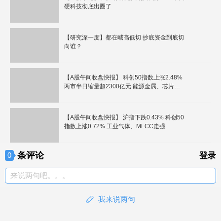
硬科技彻底出圈了
【研究深一度】都在喊高低切 抄底资金到底切
向谁？
【A股午间收盘快报】 科创50指数上涨2.48%
两市半日缩量超2300亿元 能源金属、芯片产
业链走强
【A股午间收盘快报】 沪指下跌0.43% 科创50
指数上涨0.72% 工业气体、MLCC走强
条评论
0
登录
来说两句吧。。。
我来说两句