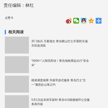
责任编辑：林红
点赞 9
相关阅读
开门练兵 天窗逃生 青岛崂山巴士开展防灾减
灾应急演练
“5000+”人闻讯而动！青岛地铁撑起出行“安全
伞”
精准调度保障 升级导游式服务 青岛巴士“五
一”邀您赴山海之约
5月1日起末班车延时 青岛410路微循环公交服
务再升级