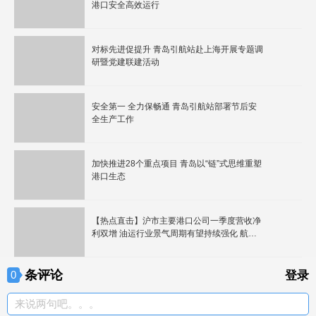
港口安全高效运行
对标先进促提升 青岛引航站赴上海开展专题调
研暨党建联建活动
安全第一 全力保畅通 青岛引航站部署节后安
全生产工作
加快推进28个重点项目 青岛以“链”式思维重塑
港口生态
【热点直击】沪市主要港口公司一季度营收净
利双增 油运行业景气周期有望持续强化 航运
港口板块逆市拉升 招商南油10%涨停
条评论
0
登录
来说两句吧。。。