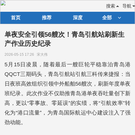
搜索
导航
首页
推荐
深度
全部
单夜安全引领56艘次！青岛引航站刷新生
产作业历史纪录
2026-05-15 17:26
宋大伟
5月15日凌晨，随着最后一艘巨轮平稳靠泊青岛港
QQCT三期码头，青岛引航站引航三科传来捷报：当
日夜班高效组织引领中外船舶56艘次，刷新年度单夜
班纪录。此次作业不仅助推青岛港单夜吞吐量创下新
高，更以“零事故、零延误”的实绩，将“引航效率”转
化为“港口流量”，为青岛国际航运中心建设注入了强
劲动能。