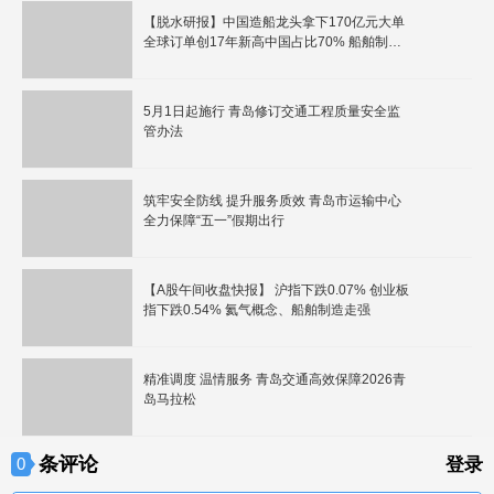
【脱水研报】中国造船龙头拿下170亿元大单
全球订单创17年新高中国占比70% 船舶制造
概念走强
5月1日起施行 青岛修订交通工程质量安全监
管办法
筑牢安全防线 提升服务质效 青岛市运输中心
全力保障“五一”假期出行
【A股午间收盘快报】 沪指下跌0.07% 创业板
指下跌0.54% 氦气概念、船舶制造走强
精准调度 温情服务 青岛交通高效保障2026青
岛马拉松
条评论
0
登录