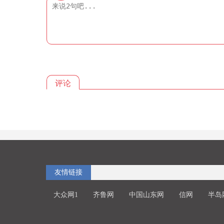
评论
友情链接
大众网1
齐鲁网
中国山东网
信网
半岛