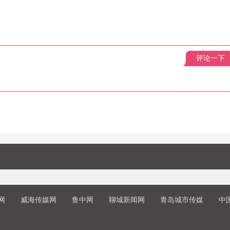
评论一下
网
威海传媒网
鲁中网
聊城新闻网
青岛城市传媒
中