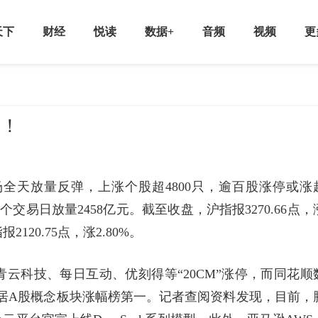
天下
财经
悦读
数据+
音频
视频
更
股！
场全天放量反弹，上涨个股超4800只，逾百股涨停或涨
个交易日放量2458亿元。截至收盘，沪指报3270.66点，
报2120.75点，涨2.80%。
，青云科技、每日互动、优刻得等“20CM”涨停，而同花顺
继续位居A股概念板块涨幅榜第一。记者查阅资料发现，目前，