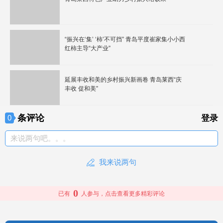
“振兴在‘集’ ‘柿’不可挡” 青岛平度崔家集小小西
红柿主导“大产业”
延展丰收和美的乡村振兴新画卷 青岛莱西“庆
丰收 促和美”
条评论
0
登录
来说两句吧。。。
我来说两句
0
已有
人参与，点击查看更多精彩评论