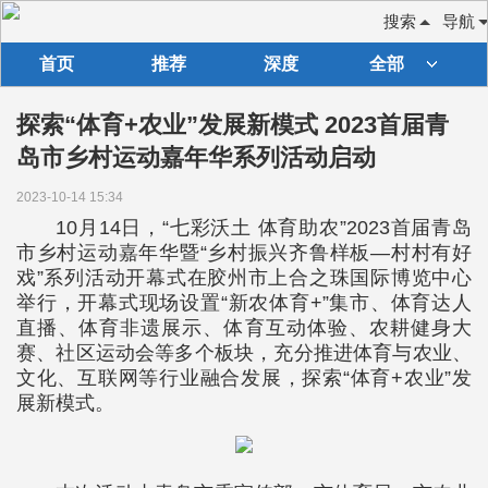
搜索
导航
首页
推荐
深度
全部
探索“体育+农业”发展新模式 2023首届青
岛市乡村运动嘉年华系列活动启动
2023-10-14 15:34
10月14日，“七彩沃土 体育助农”2023首届青岛
市乡村运动嘉年华暨“乡村振兴齐鲁样板—村村有好
戏”系列活动开幕式在胶州市上合之珠国际博览中心
举行，开幕式现场设置“新农体育+”集市、体育达人
直播、体育非遗展示、体育互动体验、农耕健身大
赛、社区运动会等多个板块，充分推进体育与农业、
文化、互联网等行业融合发展，探索“体育+农业”发
展新模式。