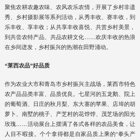
聚焦农耕农趣农味、农风农乐农情，开展了乡村非遗
秀、乡村摄影展等系列活动，从秀丰收、赛丰收，到
乐丰收、享丰收；从共享丰收喜悦、共赏乡村美景，
到共尝农特产品、共品农耕文化……欢庆丰收的热浪
在乡间迸发，乡村振兴的热潮在田野涌动。
“莱西农品”好品质
作为农业大市和青岛市乡村振兴主战场，莱西市特色
农产品品类丰富、品质优良。七星河的五龙鹅、院上
的葡萄酒、日庄的秋月梨、东大寨的苹果、店埠的胡
萝卜、南墅的桃子、产芝村的花饽饽、茂芝场的阳光
玫瑰……活动展台上摆满了各式各样的农品美食，让
人目不暇接。个个拿得都是自家品质上乘的“拳头产