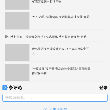
军陈梦邀您一起话丰收
“外引内培” 集聚势能 莱西挺起农业发展“脊梁”
聚力乡村振兴，探索青岛路径！知名媒体“乡村振兴青岛行”启航
青岛莱西项目建设掀热浪 76个大项目集中开
工
“一喷多促”提产量 青岛农技专家深入田间指导
作业保丰收
条评论
0
登录
来说两句吧。。。
我来说两句