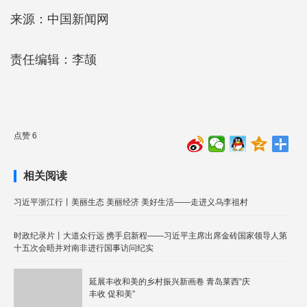
来源：中国新闻网
责任编辑：李颉
点赞 6
相关阅读
习近平浙江行丨美丽生态 美丽经济 美好生活——走进义乌李祖村
时政纪录片丨大道众行远 携手启新程——习近平主席出席金砖国家领导人第
十五次会晤并对南非进行国事访问纪实
延展丰收和美的乡村振兴新画卷 青岛莱西“庆
丰收 促和美”