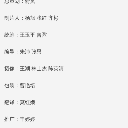
总策划：俞岚
制片人：杨旭 张红 齐彬
统筹：王玉平 曾鼐
编导：朱沛 张昂
摄像：王潮 林士杰 陈英清
包装：曹艳培
翻译：莫红娥
推广：丰婷婷