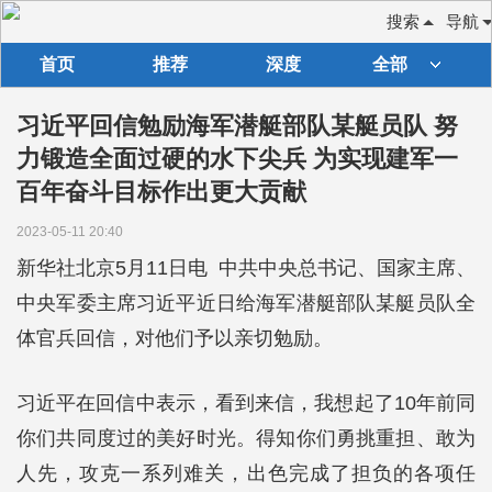
搜索
导航
首页
推荐
深度
全部
习近平回信勉励海军潜艇部队某艇员队 努
力锻造全面过硬的水下尖兵 为实现建军一
百年奋斗目标作出更大贡献
2023-05-11 20:40
新华社北京5月11日电 中共中央总书记、国家主席、
中央军委主席习近平近日给海军潜艇部队某艇员队全
体官兵回信，对他们予以亲切勉励。
习近平在回信中表示，看到来信，我想起了10年前同
你们共同度过的美好时光。得知你们勇挑重担、敢为
人先，攻克一系列难关，出色完成了担负的各项任