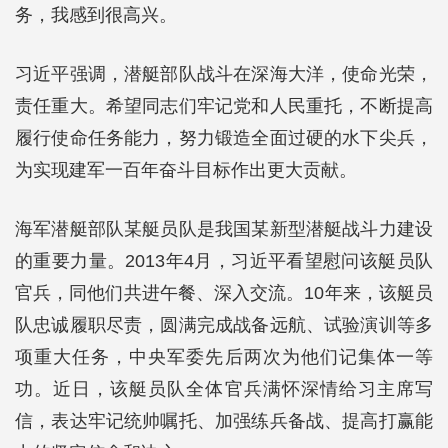
务，我感到很高兴。
习近平强调，潜艇部队战斗在深海大洋，使命光荣，
责任重大。希望同志们牢记党和人民重托，不断提高
履行使命任务能力，努力锻造全面过硬的水下尖兵，
为实现建军一百年奋斗目标作出更大贡献。
海军潜艇部队某艇员队是我国某新型潜艇战斗力建设
的重要力量。2013年4月，习近平看望慰问该艇员队
官兵，同他们共进午餐、深入交流。10年来，该艇员
队忠诚履职尽责，圆满完成战备远航、试验演训等多
项重大任务，中央军委先后两次为他们记集体一等
功。近日，该艇员队全体官兵满怀深情给习主席写
信，表达牢记统帅嘱托、加强练兵备战、提高打赢能