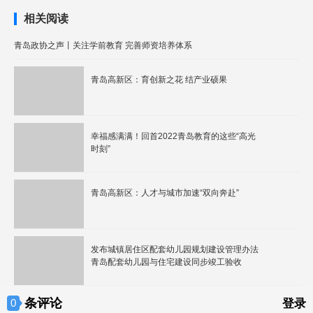
相关阅读
青岛政协之声丨关注学前教育 完善师资培养体系
青岛高新区：育创新之花 结产业硕果
幸福感满满！回首2022青岛教育的这些“高光
时刻”
青岛高新区：人才与城市加速“双向奔赴”
发布城镇居住区配套幼儿园规划建设管理办法
青岛配套幼儿园与住宅建设同步竣工验收
条评论
0
登录