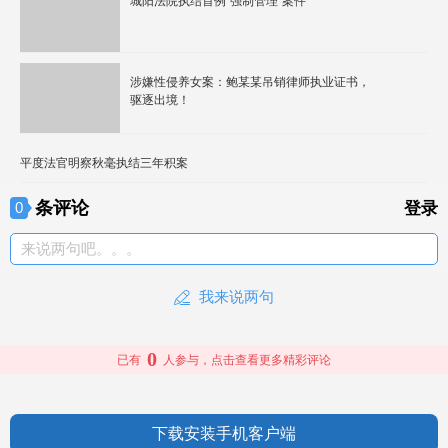
城阳法院执结首例“强制管理”案件
涉嫌性侵养女案：鲍某某吊销律师执业证书，
驱逐出境！
平度法官明察秋毫执结三年积案
条评论
0
登录
来说两句吧。。。
我来说两句
0
已有
人参与，点击查看更多精彩评论
下载安装手机客户端