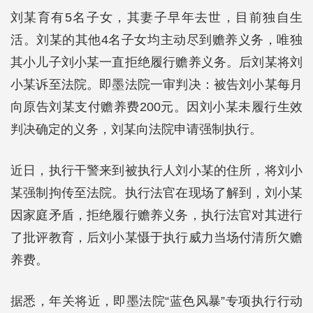
刘某育有5名子女，其妻子早年去世，目前独自生
活。刘某的其他4名子女均主动尽到赡养义务，唯独
其小儿子刘小某一直拒绝履行赡养义务。后刘某将刘
小某诉至法院。即墨法院一审判决：被告刘小某每月
向原告刘某支付赡养费200元。因刘小某未履行生效
判决确定的义务，刘某向法院申请强制执行。
近日，执行干警来到被执行人刘小某的住所，将刘小
某强制拘传至法院。执行法官在现场了解到，刘小某
因家庭矛盾，拒绝履行赡养义务，执行法官对其进行
了批评教育，后刘小某慑于执行威力当场付清所欠赡
养费。
据悉，年关将近，即墨法院“蓝色风暴”专项执行行动