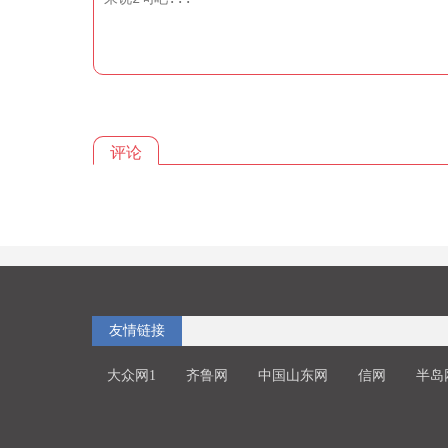
评论
友情链接
大众网1
齐鲁网
中国山东网
信网
半岛