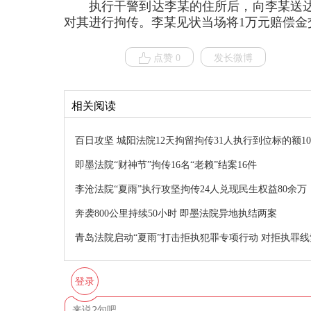
执行干警到达李某的住所后，向李某送
对其进行拘传。李某见状当场将1万元赔偿金
点赞 0
发长微博
相关阅读
百日攻坚 城阳法院12天拘留拘传31人执行到位标的额10
即墨法院“财神节”拘传16名“老赖”结案16件
李沧法院“夏雨”执行攻坚拘传24人兑现民生权益80余万
奔袭800公里持续50小时 即墨法院异地执结两案
青岛法院启动“夏雨”打击拒执犯罪专项行动 对拒执罪线
登录