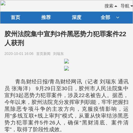
搜索
导航
首页
推荐
深度
全部
胶州法院集中宣判3件黑恶势力犯罪案件22
人获刑
2020-10-01 16:06
首页新闻
刘瑞东
青岛财经日报/青岛财经网讯（记者 刘瑞东 通讯
员 张海洋） 9月29日至30日，胶州市人民法院集中
宣判3起恶势力犯罪案件，涉及22名被告人。据悉，
今年以来，胶州法院充分发挥审判职能，牢牢把握扫
黑除恶专项斗争的主攻方向，克服疫情影响，运
用“多线互联+线上审判”模式，从重从快审结涉黑恶
势力犯罪案件5件26人，确保“黑财清底、案件清
零”，取得了阶段性成效。