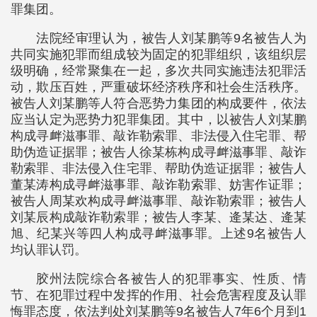
罪集团。
法院经审理认为，被告人刘某鹏等9名被告人为
共同实施犯罪而组成较为固定的犯罪组织，该组织层
级明确，经常聚集在一起，多次共同实施违法犯罪活
动，欺压百姓，严重破坏经济秩序和社会生活秩序。
被告人刘某鹏等人符合恶势力集团的构成要件，依法
应当认定为恶势力犯罪集团。其中，以被告人刘某鹏
构成寻衅滋事罪、敲诈勒索罪、非法侵入住宅罪、帮
助伪造证据罪；被告人徐某栋构成寻衅滋事罪、敲诈
勒索罪、非法侵入住宅罪、帮助伪造证据罪；被告人
董某涛构成寻衅滋事罪、敲诈勒索罪、妨害作证罪；
被告人周某欢构成寻衅滋事罪、敲诈勒索罪；被告人
刘某辰构成敲诈勒索罪；被告人李某、逄某达、逄某
旭、纪某兴等四人构成寻衅滋事罪。上述9名被告人
均认罪认罚。
胶州法院综合各被告人的犯罪事实、性质、情
节、在犯罪过程中发挥的作用、社会危害程度及认罪
悔罪态度，依法判处刘某鹏等9名被告人7年6个月到1