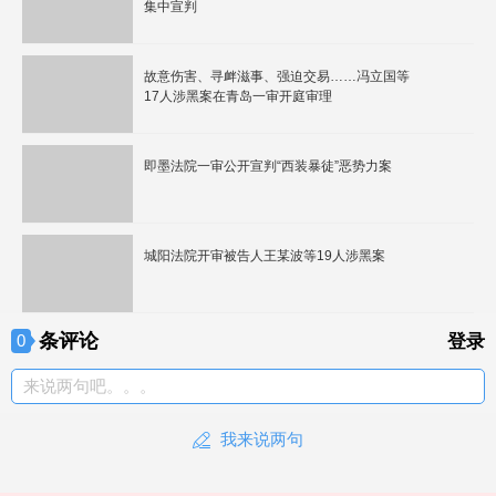
集中宣判
故意伤害、寻衅滋事、强迫交易……冯立国等
17人涉黑案在青岛一审开庭审理
即墨法院一审公开宣判“西装暴徒”恶势力案
城阳法院开审被告人王某波等19人涉黑案
条评论
0
登录
来说两句吧。。。
我来说两句