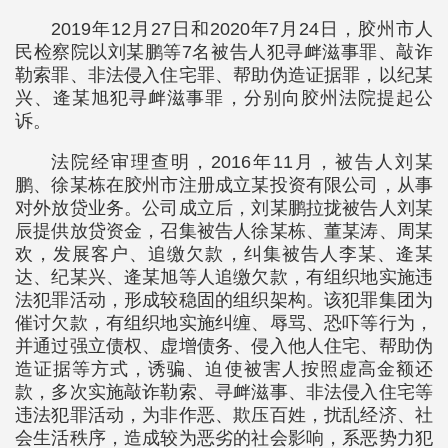
2019年12月27日和2020年7月24日，胶州市人
民检察院以刘某鹏等7名被告人犯寻衅滋事罪、敲诈
勒索罪、非法侵入住宅罪、帮助伪造证据罪，以纪某
兴、逄某旭犯寻衅滋事罪，分别向胶州法院提起公
诉。
法院经审理查明，2016年11月，被告人刘某
鹏、徐某栋在胶州市注册成立某投资有限公司，从事
对外放贷业务。公司成立后，刘某鹏拉拢被告人刘某
辰提供放贷资金，召集被告人徐某栋、董某涛、周某
欢，发展客户、追缴欠款，纠集被告人李某、逄某
达、纪某兴、逄某旭等人追缴欠款，有组织地实施违
法犯罪活动，形成较稳固的组织架构。该犯罪集团为
催讨欠款，有组织地实施纠缠、辱骂、恐吓等行为，
并通过强立债权、虚增债务、侵入他人住宅、帮助伪
造证据等方式，诱骗、迫使被害人按照虚高金额还
款，多次实施敲诈勒索、寻衅滋事、非法侵入住宅等
违法犯罪活动，为非作恶、欺压百姓，扰乱经济、社
会生活秩序，造成较为恶劣的社会影响，系恶势力犯