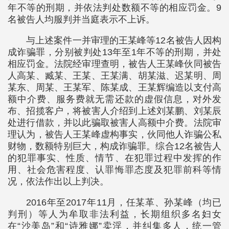
年不等的刑期，并依法判处数额不等的相应罚金。9
名被告人均服判并当庭表示不上诉。
与上述案件一并审理的王某峰等12名被告人因构
成诈骗罪，分别被判处13年至1年不等的刑期，并处
相应罚金。法院经审理查明，被告人王某峰伙同被告
人高某、臧某、王某、王某满、胡某滋、迟某明、周
某东、周某、王某军、陈某成、王某辉编造以支付高
额中介费、服务费就无需还款的虚假信息，对外发
布、招揽客户，将被害人介绍到上述刘某鹏、刘某辰
处进行借款，并以此骗取被害人高额中介费。法院审
理认为，被告人王某峰虚构事实，伙同他人诈骗公私
财物，数额特别巨大，构成诈骗罪。综合12名被告人
的犯罪事实、性质、情节、在犯罪过程中发挥的作
用、社会危害程度、认罪悔罪态度及犯罪前科等情
况，依法作出以上判决。
2016年至2017年11月，任某革、孙某峰（均已
判刑）等人为牟取非法利益，长期组织多名妇女
在“沙美岛”和“诗雅娜”卖淫，并纠集多人，统一管