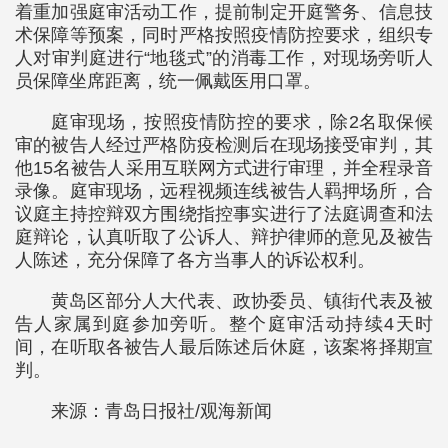
着重加强庭审活动工作，提前制定开庭警务、信息技
术保障等预案，同时严格按照疫情防控要求，组织专
人对审判庭进行“地毯式”的消毒工作，对现场旁听人
员保障坐席距离，统一佩戴医用口罩。
庭审现场，按照疫情防控的要求，除2名取保候
审的被告人经过严格防疫检测后在现场接受审判，其
他15名被告人采用互联网方式进行审理，并全程录音
录像。庭审现场，远程视频连线被告人羁押场所，合
议庭主持控辩双方围绕指控事实进行了法庭调查和法
庭辩论，认真听取了公诉人、辩护律师的意见及被告
人陈述，充分保障了各方当事人的诉讼权利。
黄岛区部分人大代表、政协委员、镇街代表及被
告人家属到庭参加旁听。整个庭审活动持续4天时
间，在听取各被告人最后陈述后休庭，该案将择期宣
判。
来源：青岛日报社/观海新闻