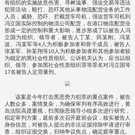
有组织的实施故意伤害、寻衅滋事、强迫交易等违法
犯罪活动，殴打、恐吓其他从事物流配货业务的工作
人员，威胁、恐吓、拦截货车司机，强迫货车司机到
冯立国实际控制的物流公司配货，在港口物流配货业
形成一定的控制和重大影响，逐步形成了以被告人冯
立国为组织、领导者，被告人丁某、田某刚、冯某
波、冯某军等4人为积极参加者和骨干成员，被告人
张某军、孙某翔等10人为积极参加者和其他参加者较
为稳定的黑社会性质组织。公诉机关认为，应当以组
织、领导、参加黑社会性质组织罪等罪名对冯立国等
17名被告人定罪量刑。
该案是今年打击黑恶势力犯罪的重点案件，被告
人数众多，案情复杂，为确保审判有序高效进行，黄
岛法院高度重视，扫黑除恶领导小组多次进行研究，
拟定审判方案，庭前多次召开庭前会议，核实被告人
身份信息，对被告人提出的非法证据排除申请进行审
查，组织证据交换，归纳争议焦点，确定庭审重点。