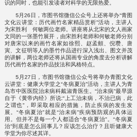
识的同时，也能引发读者对科学的无限热爱。
5月26日，市图书馆微信公众号上还将举办“青图
文化云讲堂：历代画竹名家精品赏析”活动，主讲人
为宋胜利 何敏两位老师。讲座将从北宋的文人画家
文同的一张墨竹展开，由宋胜利老师和何敏老师分别
对唐宋以来的画竹名家如徐熙、赵孟頫、倪瓒、唐
寅、文征明等人的墨竹作品进行深入浅出、图文并茂
的讲解，两位老师还将从国画专业的角度去分析讲解
历代画竹名家的作品技法和风格特点。
5月27日，市图书馆微信公众号将举办青图文化
云讲堂：健康大学堂之“冬病夏治”活动，主讲人为青
岛市中医医院治未病科戴淑青医生。“治未病”最早源
自于《黄帝内经》所说:“上工治未病，不治已病，此
之谓也”，即采取相应的措施，防止疾病的发生发
展。“冬病夏治”就是“治未病”疾病预防观的具体运
用。但并不是每一个人都适合“冬病夏治”。“冬病夏
治”到底是怎么回事儿？应该怎么治疗？且听健康大
学堂为你尽述其详。