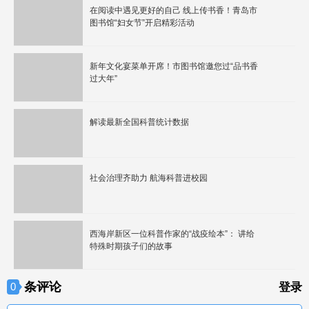
在阅读中遇见更好的自己 线上传书香！青岛市
图书馆“妇女节”开启精彩活动
新年文化宴菜单开席！市图书馆邀您过“品书香
过大年”
解读最新全国科普统计数据
社会治理齐助力 航海科普进校园
西海岸新区一位科普作家的“战疫绘本”： 讲给
特殊时期孩子们的故事
条评论
0
登录