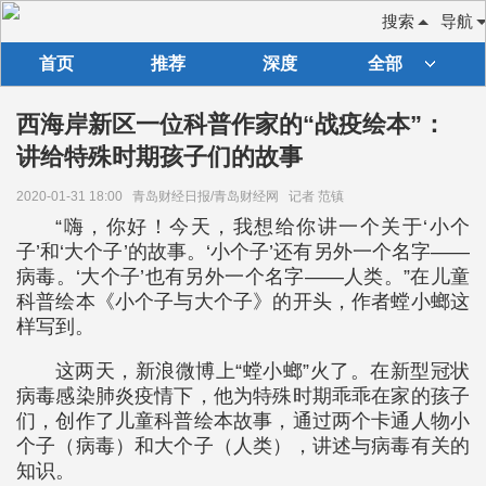
搜索
导航
首页
推荐
深度
全部
西海岸新区一位科普作家的“战疫绘本”：
讲给特殊时期孩子们的故事
2020-01-31 18:00
青岛财经日报/青岛财经网
记者 范镇
“嗨，你好！今天，我想给你讲一个关于‘小个
子’和‘大个子’的故事。‘小个子’还有另外一个名字——
病毒。‘大个子’也有另外一个名字——人类。”在儿童
科普绘本《小个子与大个子》的开头，作者螳小螂这
样写到。
这两天，新浪微博上“螳小螂”火了。在新型冠状
病毒感染肺炎疫情下，他为特殊时期乖乖在家的孩子
们，创作了儿童科普绘本故事，通过两个卡通人物小
个子（病毒）和大个子（人类），讲述与病毒有关的
知识。