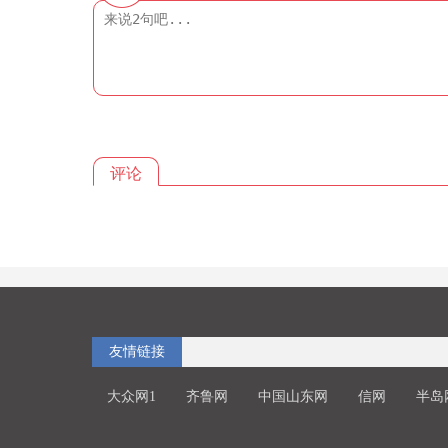
评论
友情链接
大众网1
齐鲁网
中国山东网
信网
半岛