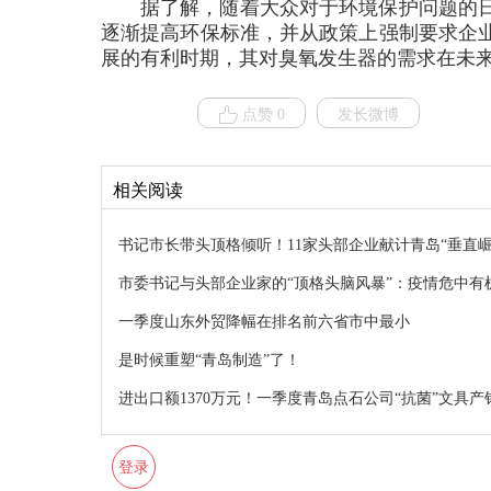
据了解，随着大众对于环境保护问题的
逐渐提高环保标准，并从政策上强制要求企
展的有利时期，其对臭氧发生器的需求在未
点赞 0
发长微博
相关阅读
书记市长带头顶格倾听！11家头部企业献计青岛“垂直崛
市委书记与头部企业家的“顶格头脑风暴”：疫情危中有
一季度山东外贸降幅在排名前六省市中最小
是时候重塑“青岛制造”了！
进出口额1370万元！一季度青岛点石公司“抗菌”文具产
登录