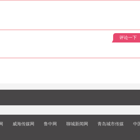
评论一下
网
威海传媒网
鲁中网
聊城新闻网
青岛城市传媒
中