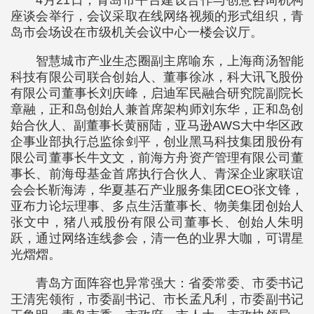
4月21日，青岛市平台建设合作与创意咨询机构
座谈会举行，会议采取在线网络视频的形式组织，青
岛市会场设在市级机关会议中心一楼会议厅。
智慧城市产业生态圈副主席喻东，上海商汤智能
科技有限公司联合创始人、董事徐冰，科大讯飞股份
有限公司董事长刘庆峰，启迪军民融合研究院副院长
章融，正和岛创始人兼首席架构师刘东华，正和岛创
始合伙人、副董事长黄丽陆，亚马逊AWS大中华区政
企事业部执行总监徐剑平，创业黑马科技集团股份有
限公司董事长牛文文，前海方舟资产管理有限公司董
事长、前海母基金首席执行合伙人、青深企业家联谊
会会长靳海涛，华夏基石产业服务集团CEO张文锋，
亚布力论坛理事、多点生活董事长、物美集团创始人
张文中，猪八戒股份有限公司董事长、创始人朱明
跃，通过网络连线参会，清一色的业界大咖，可谓星
光熠熠。
青岛方面阵容也异常强大：省委常委、市委书记
王清宪领衔，市委副书记、市长孟凡利，市委副书记