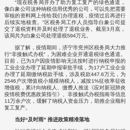
“现在税务局开办了助力复工复产的绿色通道，
像白象公司这种纳税信用优秀的公司，可以先把需要
审核的资料网上传给我们办理退税，疫情过后再进行
后续实地核查。”区税务局工作人员指导白象公司提
交了退税资料并及时处理了退税业务。截至3月底，
该局共为白象公司处理退税594万元。
据了解，疫情期间，济宁市兖州区税务局大力推
行“非接触式办税”，为困难企业开通退税绿色通道。
目前，已为3户因疫情影响无法按时进行纳税申报的
工业企业办理了延期申报审批手续，为17户工业企业
办理了延期缴纳税款手续，涉及税款447.6万元，为
2546户次增值税小规模纳税人，减按1%征收率征收
增值税，累计向纳税人、缴费人推送《应对新冠肺炎
疫情税费优惠政策指引》、非接触式办税指南等信息
11万余户次，缓解了纳税人资金压力，助推企业顺利
复工复产。
当好“及时雨” 推进政策精准落地