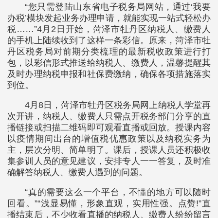
“您只需登陆山东省电子税务局网站，通过‘我要
办税’模块发起业务办理申请，就能实现一站式轻松办
税……”4月2日开始，菏泽市牡丹区纳税人、缴费人
的手机上陆续收到了这样一条彩信。原来，菏泽市牡
丹区税务局对前期分类梳理的最新税收政策进行打
包，以彩信形式推送给纳税人、缴费人，温馨提醒其
及时办理纳税申报和社保费缴纳，确保各项措施落实
到位。
4月8日，菏泽市牡丹区税务局网上纳税人学堂再
次开讲，纳税人、缴费人只需点开税务部门分享的直
播链接或扫描二维码即可观看直播或回放。授课内容
以疫情期间出台的增值税优惠政策以及纳税实务为
主，层次分明、简单明了。课后，授课人员还积极收
集参训人员的意见建议，安排专人一一答复，及时准
确解答纳税人、缴费人遇到的问题。
“真的需要这么一个平台，不懂的地方可以随时
回看。”“浅显易懂，形象直观，实用性强。点赞!”直
播结束后，不少收看直播的纳税人、缴费人纷纷留言