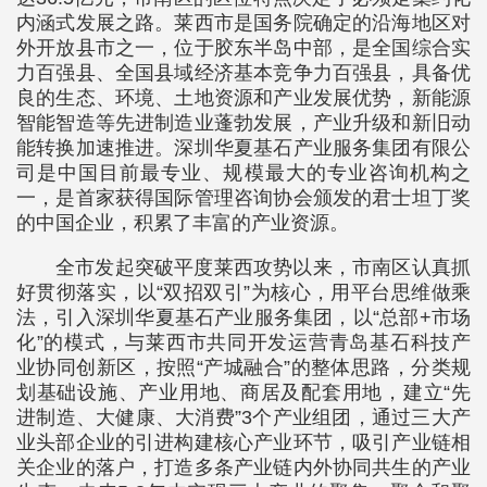
内涵式发展之路。莱西市是国务院确定的沿海地区对
外开放县市之一，位于胶东半岛中部，是全国综合实
力百强县、全国县域经济基本竞争力百强县，具备优
良的生态、环境、土地资源和产业发展优势，新能源
智能智造等先进制造业蓬勃发展，产业升级和新旧动
能转换加速推进。深圳华夏基石产业服务集团有限公
司是中国目前最专业、规模最大的专业咨询机构之
一，是首家获得国际管理咨询协会颁发的君士坦丁奖
的中国企业，积累了丰富的产业资源。
全市发起突破平度莱西攻势以来，市南区认真抓
好贯彻落实，以“双招双引”为核心，用平台思维做乘
法，引入深圳华夏基石产业服务集团，以“总部+市场
化”的模式，与莱西市共同开发运营青岛基石科技产
业协同创新区，按照“产城融合”的整体思路，分类规
划基础设施、产业用地、商居及配套用地，建立“先
进制造、大健康、大消费”3个产业组团，通过三大产
业头部企业的引进构建核心产业环节，吸引产业链相
关企业的落户，打造多条产业链内外协同共生的产业