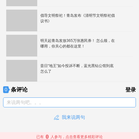
倡导文明祭祀！青岛发布《清明节文明祭祀倡
议书》
明天起青岛发放365万张惠民券！ 怎么领，在
哪用，你关心的都在这里！
昔日“地王”如今投诉不断，蓝光黑钻公馆到底
怎么了
条评论
0
登录
来说两句吧。。。
我来说两句
0
已有
人参与，点击查看更多精彩评论