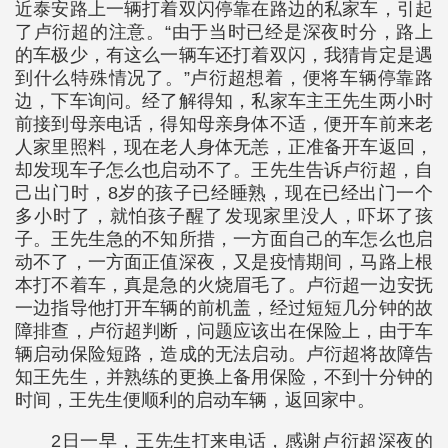
近泰安路上一辆打着双闪停靠在路边的私家车，引起
了卢衍超的注意。“由于当时已经是深夜时分，路上
的车极少，有这么一辆车还打着双闪，我猜肯定是遇
到什么特殊情况了。”卢衍超想着，便将车辆停靠路
边，下车询问。经了解得知，私家车主王先生两小时
前接到母亲电话，得知母亲身体不适，便开车前来老
人家里照料，现在老人身体无恙，正准备开车返回，
却发现车子怎么也启动不了。王先生告诉卢衍超，自
己出门时，8岁的孩子已经睡熟，现在已经出门一个
多小时了，就怕孩子醒了发现家里没人，吓坏了孩
子。王先生急的不知所措，一方面自己的车怎么也启
动不了，一方面正值深夜，又是疫情期间，马路上根
本打不着车，真是急的火烧眉毛了。卢衍超一边安抚
一边指导他打开车辆的前机盖，经过短短几分钟的故
障排查，卢衍超判断，问题应该出在保险上，由于车
辆启动保险短路，造成的无法启动。卢衍超将故障告
知王先生，并熟练的更换上备用保险，不到十分钟的
时间，王先生便顺利的启动车辆，返回家中。
2日一早，王先生打来电话，感谢卢衍超深夜的