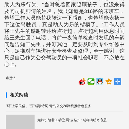
助人为乐行为。“当时急着回家照顾孩子，也没来得
及问司机师傅的姓名，我只知道是316路的末班车，
希望工作人员能替我转达一下感谢，也希望能表扬一
下这位驾驶员，真是助人为乐的楷模了。”工作人员
将王先生的感谢转述给卢衍超，卢衍超利用休息时间
给王先生回了电话，将前一夜简单检查时发现的车辆
问题告知王先生，并叮嘱他一定要及时到专业维修中
心，定期对车辆进行安全检查及修理，至于感谢，这
只是自己作为公交驾驶员的一项社会职责，不必放在
心上。
点赞 5
相关阅读
“码”上学民俗、“云”端读诗词 青岛公交26路线推特色服务
姐妹班陪着93岁烈属“云祭扫” 别样清明寄哀思