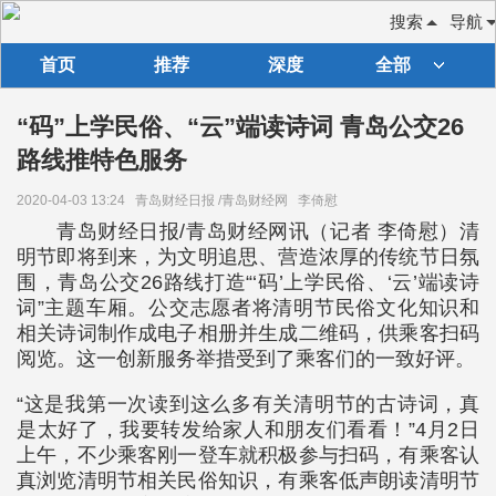
搜索
导航
首页
推荐
深度
全部
“码”上学民俗、“云”端读诗词 青岛公交26
路线推特色服务
2020-04-03 13:24
青岛财经日报 /青岛财经网
李倚慰
青岛财经日报/青岛财经网讯（记者 李倚慰）清
明节即将到来，为文明追思、营造浓厚的传统节日氛
围，青岛公交26路线打造“‘码’上学民俗、‘云’端读诗
词”主题车厢。公交志愿者将清明节民俗文化知识和
相关诗词制作成电子相册并生成二维码，供乘客扫码
阅览。这一创新服务举措受到了乘客们的一致好评。
“这是我第一次读到这么多有关清明节的古诗词，真
是太好了，我要转发给家人和朋友们看看！”4月2日
上午，不少乘客刚一登车就积极参与扫码，有乘客认
真浏览清明节相关民俗知识，有乘客低声朗读清明节