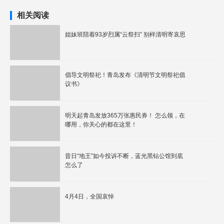
相关阅读
姐妹班陪着93岁烈属“云祭扫” 别样清明寄哀思
倡导文明祭祀！青岛发布《清明节文明祭祀倡
议书》
明天起青岛发放365万张惠民券！ 怎么领，在
哪用，你关心的都在这里！
昔日“地王”如今投诉不断，蓝光黑钻公馆到底
怎么了
4月4日，全国哀悼