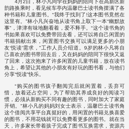
4月2日，林小凡同学在妈妈的陪同下在高新区新
韵路换乘时，看见候车亭内温馨巴士读书角摆满了各
种书籍和儿童图书。“我终于找到了!这本图书竟然在
这里有。”林小凡兴奋地从读书角上取下一本“幽默故
事”，津津有味地翻看着，爱不释手。“这个读书角的
书如果喜欢可以免费带回去看，还可以将自己闲置的
书籍捐献出来，闲置图书交换可以满足更多的小朋
友‘悦读’需求，”工作人员介绍道。9岁的林小凡将自
己喜欢的图书带回去后，又在妈妈的陪同下很快又返
了回来，这次抱来了许多闲置的儿童书籍，放在读书
角上，希望让其他的小朋友有好玩的图书看，与他们
分享“悦读”快乐。
“购买的图书孩子翻阅完后就闲置着，丢弃可
惜，放着还占空间，为了帮助其养成良好的阅读习
惯，必须从新购买不同有趣的图书，同时加大了家庭
开销。”林小凡的妈妈刘女士表示，温馨巴士读书角
这个借阅共享平台真挺好的，用闲置的书籍兑换喜爱
的图书，不用花钱就可以免费看更多的图书。就在当
天，许多家长带着孩子完成了图书互换需求，资源共