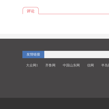
评论
友情链接
大众网1
齐鲁网
中国山东网
信网
半岛