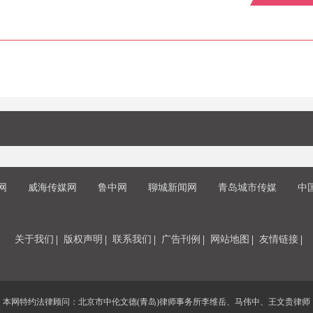
网
威海传媒网
鲁中网
聊城新闻网
青岛城市传媒
中
关于我们
版权声明
联系我们
广告刊例
网站地图
友情链接
本网特约法律顾问：北京市中伦文德(青岛)律师事务所李维岳、马伟中、王文贵律师