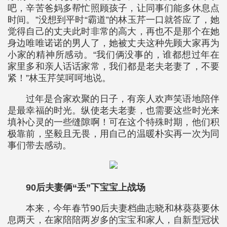
吧，辛苦爸妈多帮忙照顾孩子，让同事们能多休息点
时间。”没想到平时“霸道”的林玉芹一口就答应了，她
觉得自己的丈夫此时非常的高大，再也不是那个在她
身边唯唯诺诺的男人了，她被丈夫这种先顾大家再为
小家的精神所感动。“我们俩没事的，谁都想过年在
家里多和亲人话话家常，我们都是老夫老妻了，不要
紧！”林玉芹笑呵呵地说。
过年是合家欢聚的日子，有亲人欢声笑语地陪伴
是最幸福的时光。纵使老夫老妻，也需要这些时光来
填补心灵的一些缝隙啊！可在这个特殊时期，他们积
极靠前，坚毅且无畏，用自己的温暖朴实再一次为同
事们带去感动。
90后夫妻俩“丢”下宝宝上战场
本来，今年春节90后夫妻档曲志晓和林葵葵要休
息两天，在家陪陪两岁多的宝宝和家人，自新型冠状