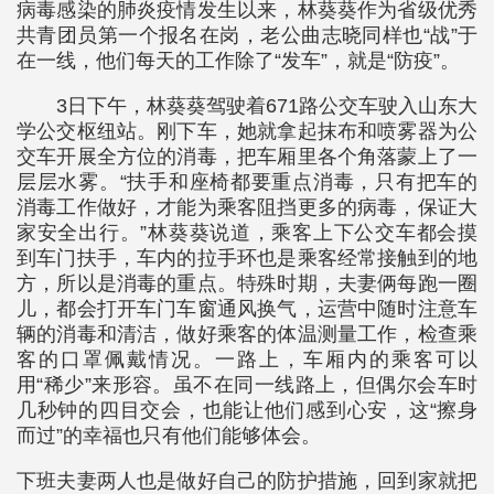
病毒感染的肺炎疫情发生以来，林葵葵作为省级优秀
共青团员第一个报名在岗，老公曲志晓同样也“战”于
在一线，他们每天的工作除了“发车”，就是“防疫”。
3日下午，林葵葵驾驶着671路公交车驶入山东大
学公交枢纽站。刚下车，她就拿起抹布和喷雾器为公
交车开展全方位的消毒，把车厢里各个角落蒙上了一
层层水雾。“扶手和座椅都要重点消毒，只有把车的
消毒工作做好，才能为乘客阻挡更多的病毒，保证大
家安全出行。”林葵葵说道，乘客上下公交车都会摸
到车门扶手，车内的拉手环也是乘客经常接触到的地
方，所以是消毒的重点。特殊时期，夫妻俩每跑一圈
儿，都会打开车门车窗通风换气，运营中随时注意车
辆的消毒和清洁，做好乘客的体温测量工作，检查乘
客的口罩佩戴情况。一路上，车厢内的乘客可以
用“稀少”来形容。虽不在同一线路上，但偶尔会车时
几秒钟的四目交会，也能让他们感到心安，这“擦身
而过”的幸福也只有他们能够体会。
下班夫妻两人也是做好自己的防护措施，回到家就把