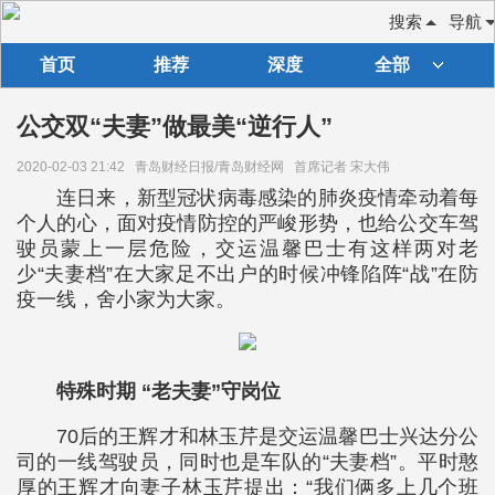
搜索
导航
首页
推荐
深度
全部
公交双“夫妻”做最美“逆行人”
2020-02-03 21:42
青岛财经日报/青岛财经网
首席记者 宋大伟
连日来，新型冠状病毒感染的肺炎疫情牵动着每
个人的心，面对疫情防控的严峻形势，也给公交车驾
驶员蒙上一层危险，交运温馨巴士有这样两对老
少“夫妻档”在大家足不出户的时候冲锋陷阵“战”在防
疫一线，舍小家为大家。
特殊时期 “老夫妻”守岗位
70后的王辉才和林玉芹是交运温馨巴士兴达分公
司的一线驾驶员，同时也是车队的“夫妻档”。平时憨
厚的王辉才向妻子林玉芹提出：“我们俩多上几个班