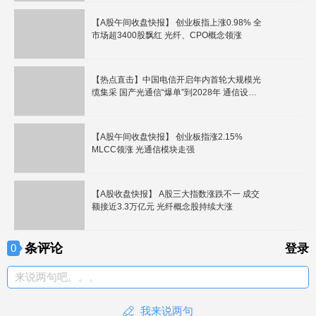
【A股午间收盘快报】 创业板指上涨0.98% 全
市场超3400股飘红 光纤、CPO概念领涨
【热点直击】中国电信开启年内首轮大规模光
缆集采 国产光通信“爆单”到2028年 通信设备
板块震荡上行
【A股午间收盘快报】 创业板指涨2.15%
MLCC领涨 光通信模块走强
【A股收盘快报】 A股三大指数涨跌不一 成交
额接近3.3万亿元 光纤概念股持续大涨
条评论
0
登录
来说两句吧。。。
我来说两句