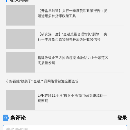
【开盘早知道】央行一季度货币政策报告：灵
活运用多种货币政策工具
【研究深一度】“金融总量合理增长”删除！ 央
行一季度货币政策报告释放边际收紧信号
搭建政银企三方沟通桥梁 金融助力上合示范区
高质量发展
守好百姓“钱袋子” 金融产品网络营销迎全面监管
LPR连续11个月“按兵不动”货币政策继续处于
观察期
条评论
0
登录
来说两句吧。。。