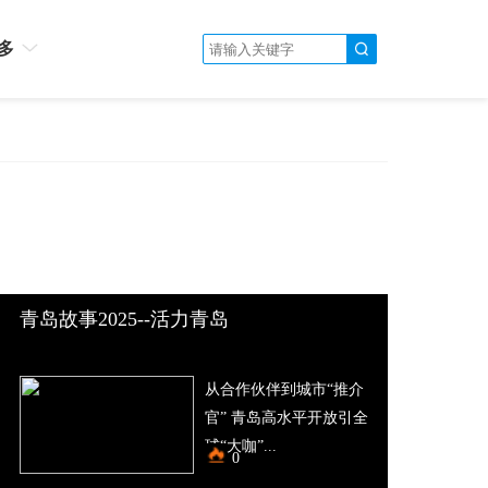
多
青岛故事2025--活力青岛
从合作伙伴到城市“推介
官” 青岛高水平开放引全
球“大咖”...
0