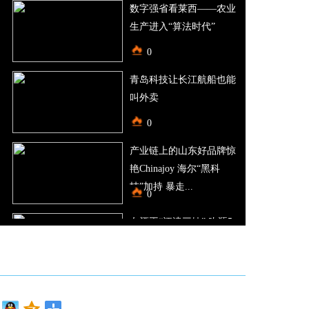
数字强省看莱西——农业
生产进入“算法时代”
0
青岛科技让长江航船也能
叫外卖
0
产业链上的山东好品牌惊
艳Chinajoy 海尔“黑科
技”加持 暴走...
0
女酒王“江津三妹” 吹瓶5
秒07刷新认知
0
今晚中山公园人“鼓了”