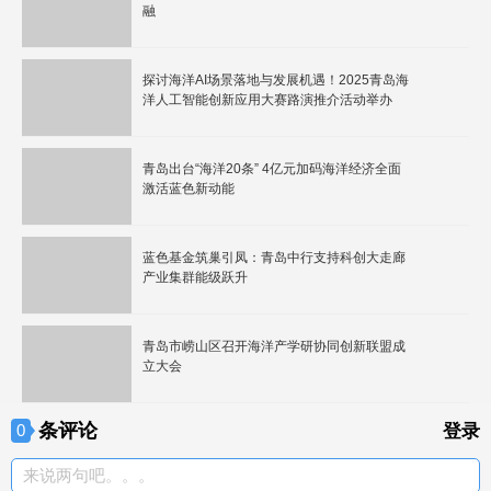
融
探讨海洋AI场景落地与发展机遇！2025青岛海
洋人工智能创新应用大赛路演推介活动举办
青岛出台“海洋20条” 4亿元加码海洋经济全面
激活蓝色新动能
蓝色基金筑巢引凤：青岛中行支持科创大走廊
产业集群能级跃升
青岛市崂山区召开海洋产学研协同创新联盟成
立大会
条评论
0
登录
来说两句吧。。。