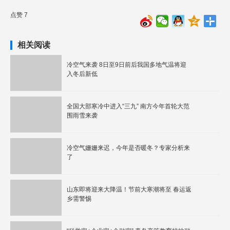
点赞 7
相关阅读
冷空气来袭 8日至9日前后我国多地气温将迎
入冬后新低
全国大部寒冷中进入“三九” 南方今年首轮大范
围雨雪来袭
冷空气姗姗来迟，今年是否暖冬？专家分析来
了
山东即将迎来大降温！节前大寒潮将至 春运返
乡需警惕