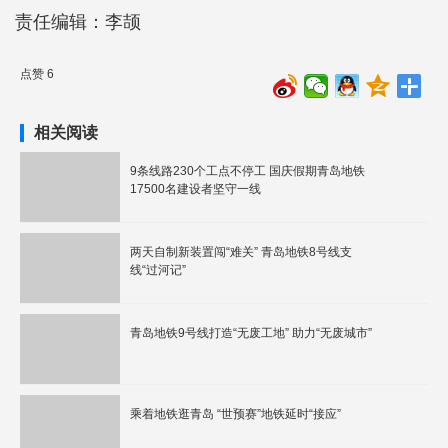
责任编辑：李颉
点赞 6
相关阅读
9条线路230个工点不停工 国庆假期青岛地铁
17500名建设者坚守一线
两天自制新装置闯“难关” 青岛地铁8号线支
线“过河记”
青岛地铁9号线打造“无废工地” 助力“无废城市”
乘着地铁逛青岛 “世预赛”地铁延时“接应”